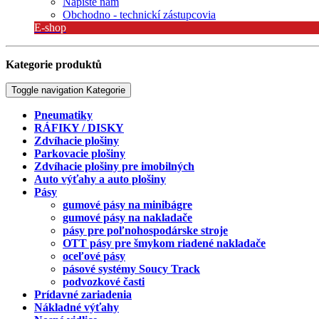
Napíšte nám
Obchodno - technickí zástupcovia
E-shop
Kategorie produktů
Toggle navigation
Kategorie
Pneumatiky
RÁFIKY / DISKY
Zdvíhacie plošiny
Parkovacie plošiny
Zdvíhacie plošiny pre imobilných
Auto výťahy a auto plošiny
Pásy
gumové pásy na minibágre
gumové pásy na nakladače
pásy pre poľnohospodárske stroje
OTT pásy pre šmykom riadené nakladače
oceľové pásy
pásové systémy Soucy Track
podvozkové časti
Prídavné zariadenia
Nákladné výťahy