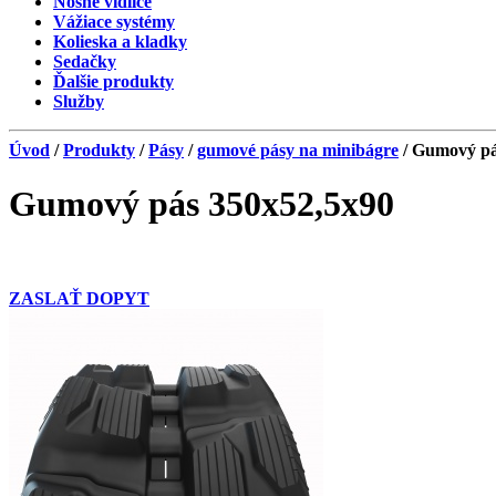
Nosné vidlice
Vážiace systémy
Kolieska a kladky
Sedačky
Ďalšie produkty
Služby
Úvod
/
Produkty
/
Pásy
/
gumové pásy na minibágre
/ Gumový pá
Gumový pás 350x52,5x90
ZASLAŤ DOPYT