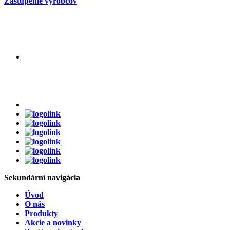
Zastúpenie výrobcov
Sekundární
navigácia
Úvod
O nás
Produkty
Akcie a novinky