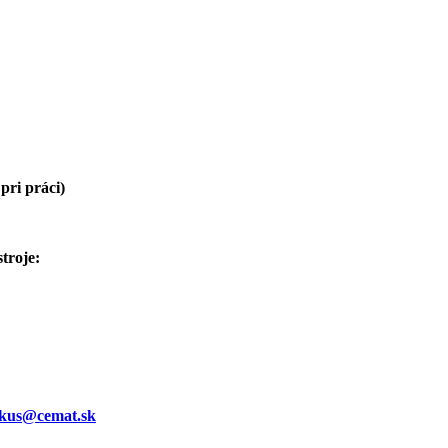
pri práci)
troje:
kus@cemat.sk