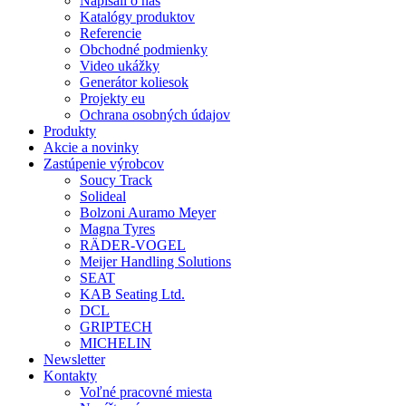
Napísali o nás
Katalógy produktov
Referencie
Obchodné podmienky
Video ukážky
Generátor koliesok
Projekty eu
Ochrana osobných údajov
Produkty
Akcie a novinky
Zastúpenie výrobcov
Soucy Track
Solideal
Bolzoni Auramo Meyer
Magna Tyres
RÄDER-VOGEL
Meijer Handling Solutions
SEAT
KAB Seating Ltd.
DCL
GRIPTECH
MICHELIN
Newsletter
Kontakty
Voľné pracovné miesta