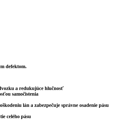
ým defektom.
odvozku a redukujúce hlučnosť
osťou samočistenia
oškodeniu lán a zabezpečuje správne osadenie pásu
ie celého pásu