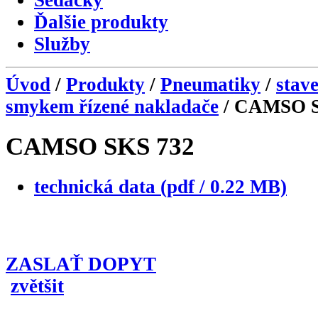
Sedačky
Ďalšie produkty
Služby
Úvod
/
Produkty
/
Pneumatiky
/
stav
smykem řízené nakladače
/ CAMSO S
CAMSO SKS 732
technická data (pdf / 0.22 MB)
ZASLAŤ DOPYT
zvětšit