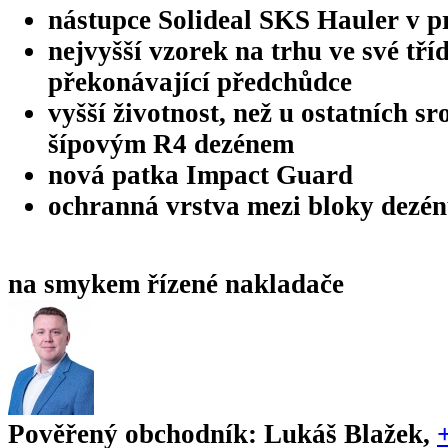
nástupce Solideal SKS Hauler v p
nejvyšší vzorek na trhu ve své tří
překonávající předchůdce
vyšší životnost, než u ostatních s
šípovým R4 dezénem
nová patka Impact Guard
ochranná vrstva mezi bloky dezé
na smykem řízené nakladače
Pověřený obchodník:
Lukáš Blažek
,