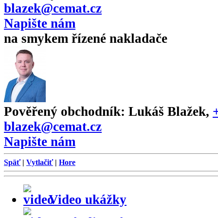
blazek@cemat.cz
Napište nám
na smykem řízené nakladače
Pověřený obchodník:
Lukáš Blažek
,
blazek@cemat.cz
Napište nám
Späť
|
Vytlačiť
|
Hore
Video ukážky