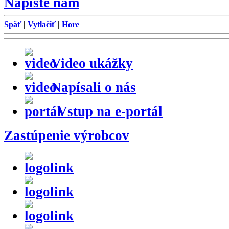
Napište nám
Späť
|
Vytlačiť
|
Hore
Video ukážky
Napísali o nás
Vstup na e-portál
Zastúpenie výrobcov