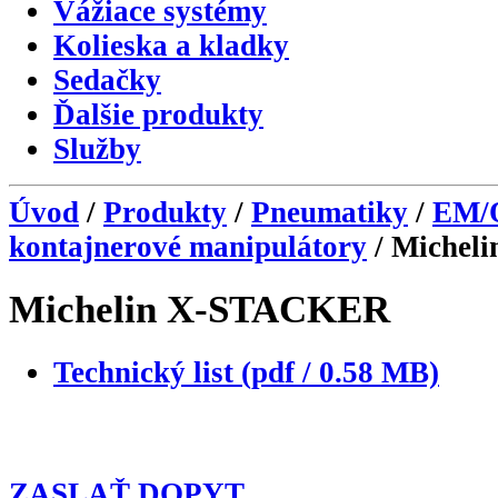
Vážiace systémy
Kolieska a kladky
Sedačky
Ďalšie produkty
Služby
Úvod
/
Produkty
/
Pneumatiky
/
EM/
kontajnerové manipulátory
/ Michel
Michelin X-STACKER
Technický list (pdf / 0.58 MB)
ZASLAŤ DOPYT