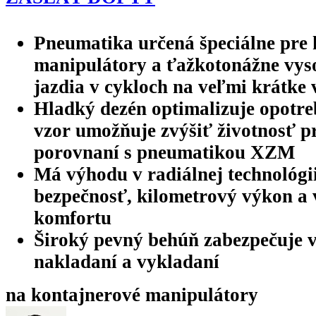
Pneumatika určená špeciálne pre 
manipulátory a ťažkotonážne vyso
jazdia v cykloch na veľmi krátke 
Hladký dezén optimalizuje opotre
vzor umožňuje zvýšiť životnosť p
porovnaní s pneumatikou XZM
Má výhodu v radiálnej technológi
bezpečnosť, kilometrový výkon a
komfortu
Široký pevný behúň zabezpečuje vy
nakladaní a vykladaní
na kontajnerové manipulátory