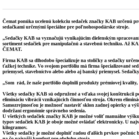
Čemat ponúka ucelenú kolekciu sedaček značky KAB určenú pre 
sedačkami určenými špeciálne pre poľnohospodárske stroje.
„Sedačky KAB sa vyznačujú vynikajúcim dielenským spracovaním 
sortiment sedačiek pre manipulačnú a stavebnú techniku. Až KAB
ČEMAT.
Firma KAB sa dlhodobo špecializuje na stoličky a sedačky určen
ťažkej technike. Vo svojom portfóliu má firma špecializované se
priemysel, stavebníctvo alebo alebo aj banský priemysel. Sedač
„Som rád, že naše portfólio doplnili produkty prémiovej kvality
Všetky sedačky KAB sú odpružené a vďaka svojej konštrukcii po
elimináciu vibrácií vznikajúcich činnosťou stroja. Okrem eliminá
Samozrejmosťou je možnosť nastaviť sklon zadnej opierky a výšk
dodržaní ergonómie správneho sedenia.
U všetkých sedačiek značky KAB je možné voliť manuálne výšku z
typov sedačiek KAB je oboje možné ovládať elektronicky. U naj
kilogramov.
Všetky sedačky je možné doplniť radou ďalších prvkov počnúc 
na čo najvyšší komfort pre obsluhu stroja.