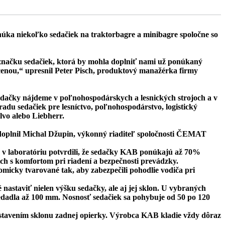
ka niekoľko sedačiek na traktorbagre a minibagre spoločne so
značku sedačiek, ktorá by mohla doplniť nami už ponúkaný
cenou,“ upresnil Peter Pisch, produktový manažérka firmy
sedačky nájdeme v poľnohospodárskych a lesnických strojoch a v
radu sedačiek pre lesníctvo, poľnohospodárstvo, logistický
lvo alebo Liebherr.
“ doplnil Michal Džupin, výkonný riaditeľ spoločnosti ČEMAT
 v laboratóriu potvrdili, že sedačky KAB ponúkajú až 70%
ich s komfortom pri riadení a bezpečnosti prevádzky.
icky tvarované tak, aby zabezpečili pohodlie vodiča pri
astaviť nielen výšku sedačky, ale aj jej sklon. U vybraných
edadla až 100 mm. Nosnosť sedačiek sa pohybuje od 50 po 120
stavením sklonu zadnej opierky. Výrobca KAB kladie vždy dôraz