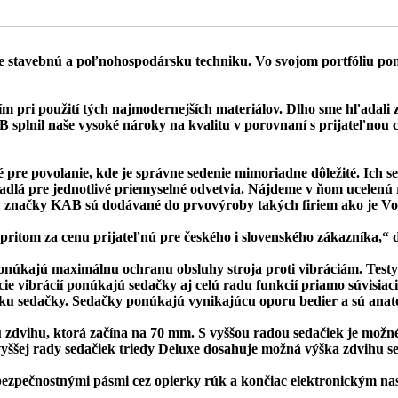
stavebnú a poľnohospodársku techniku. Vo svojom portfóliu ponú
pri použití tých najmodernejších materiálov. Dlho sme hľadali 
 splnil naše vysoké nároky na kvalitu v porovnaní s prijateľnou 
é pre povolanie, kde je správne sedenie mimoriadne dôležité. Ich 
dadlá pre jednotlivé priemyselné odvetvia. Nájdeme v ňom ucelenú 
ky značky KAB sú dodávané do prvovýroby takých firiem ako je Vo
, pritom za cenu prijateľnú pre českého i slovenského zákazníka,
núkajú maximálnu ochranu obsluhy stroja proti vibráciám. Testy
cie vibrácií ponúkajú sedačky aj celú radu funkcií priamo súvisiac
u sedačky. Sedačky ponúkajú vynikajúcu oporu bedier a sú anatom
dvihu, ktorá začína na 70 mm. S vyššou radou sedačiek je možné n
vyššej rady sedačiek triedy Deluxe dosahuje možná výška zdvihu s
bezpečnostnými pásmi cez opierky rúk a končiac elektronickým na