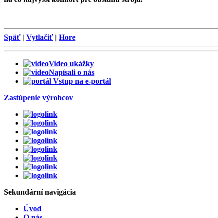
Späť
|
Vytlačiť
|
Hore
Video ukážky
Napísali o nás
Vstup na e-portál
Zastúpenie výrobcov
Sekundární
navigácia
Úvod
O nás