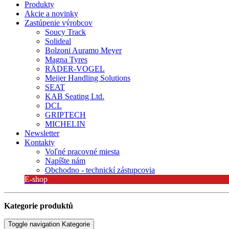
Produkty
Akcie a novinky
Zastúpenie výrobcov
Soucy Track
Solideal
Bolzoni Auramo Meyer
Magna Tyres
RÄDER-VOGEL
Meijer Handling Solutions
SEAT
KAB Seating Ltd.
DCL
GRIPTECH
MICHELIN
Newsletter
Kontakty
Voľné pracovné miesta
Napíšte nám
Obchodno - technickí zástupcovia
E-shop
Kategorie produktů
Toggle navigation
Kategorie