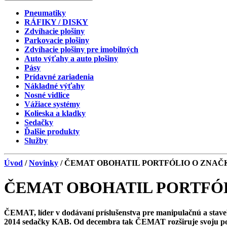
Pneumatiky
RÁFIKY / DISKY
Zdvíhacie plošiny
Parkovacie plošiny
Zdvíhacie plošiny pre imobilných
Auto výťahy a auto plošiny
Pásy
Prídavné zariadenia
Nákladné výťahy
Nosné vidlice
Vážiace systémy
Kolieska a kladky
Sedačky
Ďalšie produkty
Služby
Úvod
/
Novinky
/ ČEMAT OBOHATIL PORTFÓLIO O ZNAČ
ČEMAT OBOHATIL PORTFÓ
ČEMAT, líder v dodávaní príslušenstva pre manipulačnú a staveb
2014 sedačky KAB. Od decembra tak ČEMAT rozširuje svoju pon