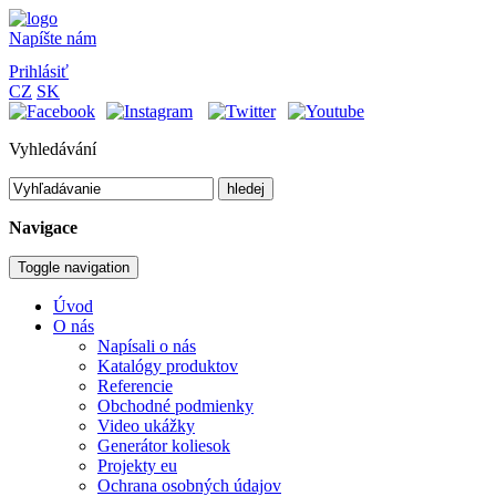
Napíšte nám
Prihlásiť
CZ
SK
Vyhledávání
hledej
Navigace
Toggle navigation
Úvod
O nás
Napísali o nás
Katalógy produktov
Referencie
Obchodné podmienky
Video ukážky
Generátor koliesok
Projekty eu
Ochrana osobných údajov