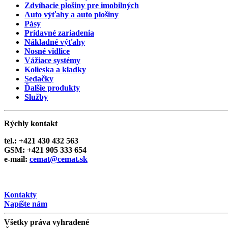
Zdvíhacie plošiny pre imobilných
Auto výťahy a auto plošiny
Pásy
Prídavné zariadenia
Nákladné výťahy
Nosné vidlice
Vážiace systémy
Kolieska a kladky
Sedačky
Ďalšie produkty
Služby
Rýchly kontakt
tel.: +421 430 432 563
GSM: +421 905 333 654
e-mail:
cemat@cemat.sk
Napíšte riaditeľovi
Kontakty
Napíšte nám
Všetky práva vyhradené