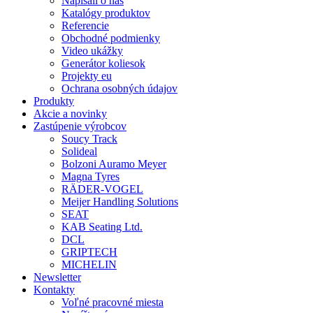
Napísali o nás
Katalógy produktov
Referencie
Obchodné podmienky
Video ukážky
Generátor koliesok
Projekty eu
Ochrana osobných údajov
Produkty
Akcie a novinky
Zastúpenie výrobcov
Soucy Track
Solideal
Bolzoni Auramo Meyer
Magna Tyres
RÄDER-VOGEL
Meijer Handling Solutions
SEAT
KAB Seating Ltd.
DCL
GRIPTECH
MICHELIN
Newsletter
Kontakty
Voľné pracovné miesta