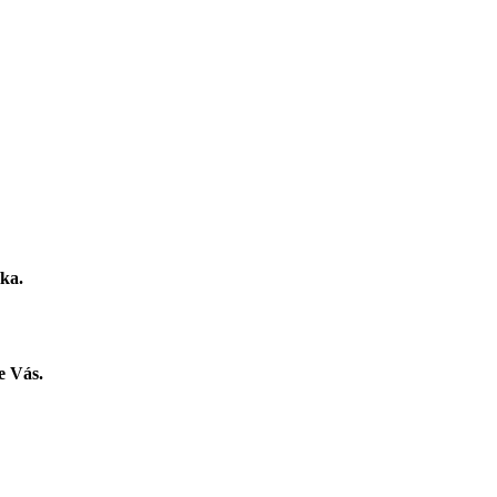
íka.
e Vás.