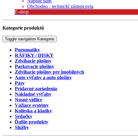
Napíšte nám
Obchodno - technickí zástupcovia
E-shop
Kategorie produktů
Toggle navigation
Kategorie
Pneumatiky
RÁFIKY / DISKY
Zdvíhacie plošiny
Parkovacie plošiny
Zdvíhacie plošiny pre imobilných
Auto výťahy a auto plošiny
Pásy
Prídavné zariadenia
Nákladné výťahy
Nosné vidlice
Vážiace systémy
Kolieska a kladky
Sedačky
Ďalšie produkty
Služby