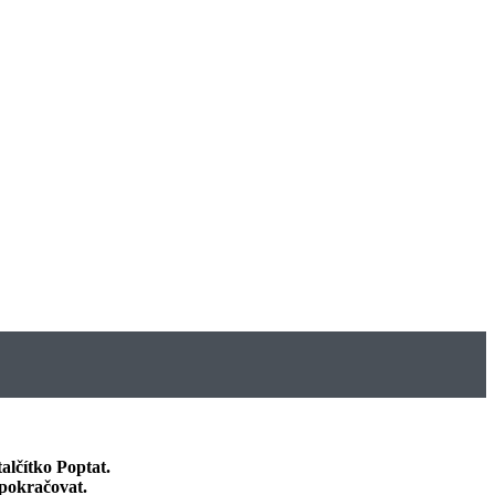
 talčítko
Poptat
.
 pokračovat
.