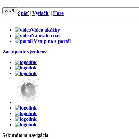
Zavřít
Späť
|
Vytlačiť
|
Hore
Video ukážky
Napísali o nás
Vstup na e-portál
Zastúpenie výrobcov
Sekundární
navigácia