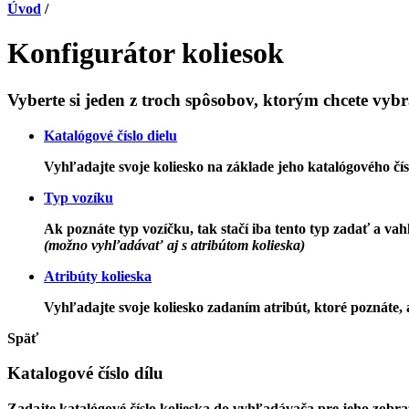
Úvod
/
Konfigurátor koliesok
Vyberte si jeden z troch spôsobov, ktorým chcete vybr
Katalógové číslo dielu
Vyhľadajte svoje koliesko na základe jeho katalógového čísl
Typ vozíku
Ak poznáte typ vozíčku, tak stačí iba tento typ zadať a v
(možno vyhľadávať aj s atribútom kolieska)
Atribúty kolieska
Vyhľadajte svoje koliesko zadaním atribút, ktoré poznáte,
Späť
Katalogové číslo dílu
Zadajte katalógové číslo kolieska do vyhľadávača pre jeho zobra