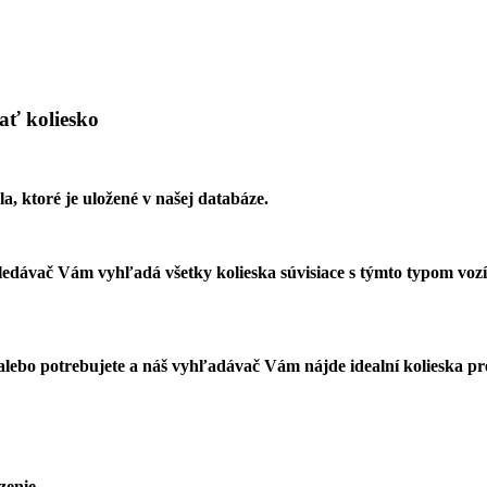
ať koliesko
a, ktoré je uložené v našej databáze.
ahledávač Vám vyhľadá všetky kolieska súvisiace s týmto typom voz
 alebo potrebujete a náš vyhľadávač Vám nájde idealní kolieska pr
zenie.