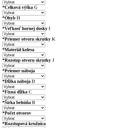
*Celková výška
G
*Ohyb
H
*Veľkosť hornej dosky
I
*Priemer otvoru skrutky
K
*Materiál kolesa
*Rozstup otvoru skrutky
J
*Priemer náboja
*Dĺžka náboja
D
*Fixná dĺžka
C
*Šírka behúňa
B
*Počet otvorov
*Rozstupová kružnica