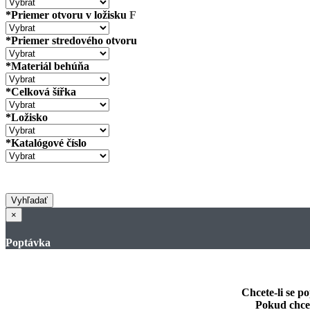
*Priemer otvoru v ložisku
F
*Priemer stredového otvoru
*Materiál behúňa
*Celková šířka
*Ložisko
*Katalógové číslo
Vyhľadať
×
Poptávka
Chcete-li se po
Pokud chcet